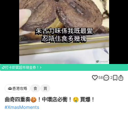
Loaded
:
Unmute
100.00%
打卡即賞超市現金券！
58
2
香港攻略
食
買
曲奇四重奏🍪！中環店必衝！🤤 買爆！
#XmasMoments