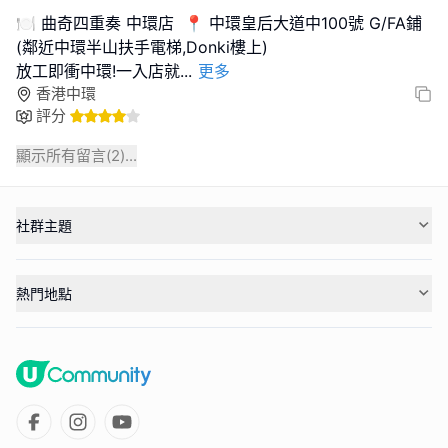
🍽️ 曲奇四重奏 中環店 📍 中環皇后大道中100號 G/FA鋪
(鄰近中環半山扶手電梯,Donki樓上)
放工即衝中環!一入店就
...
更多
香港中環
評分
顯示所有留言(
2
)...
社群主題
熱門地點