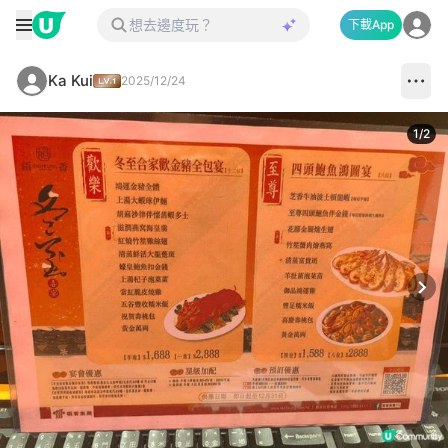
下載App
Ka Kui
2025/12/24
1
/
2
Next