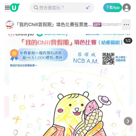
下載App
「我的Chill賞假期」填色比賽投票進行中✅
2026/06/01
1
/
2
Next