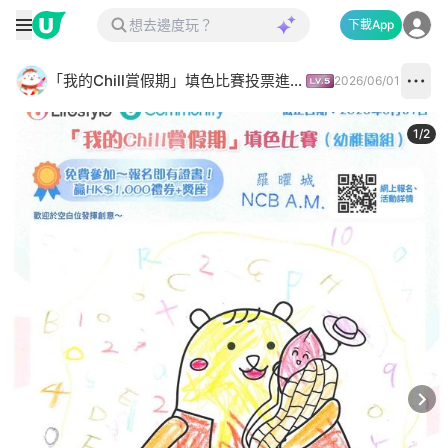
下載App
「我的Chill賞假期」填色比賽投票進行中✅
2026/06/01
1
/
2
Next