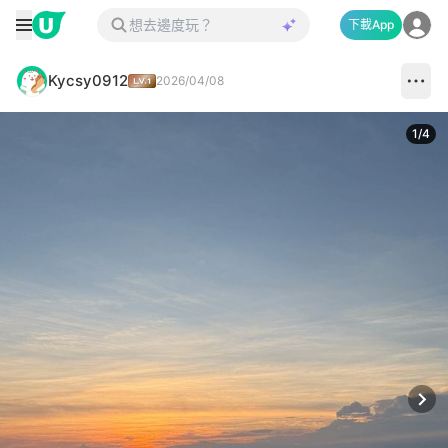
下載App
Kycsy0912
2026/04/08
1
/
4
Next