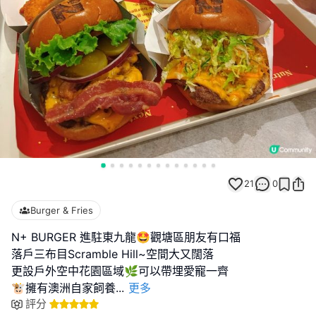
21
0
Burger & Fries
N+ BURGER 進駐東九龍🤩觀塘區朋友有口福
落戶三布目Scramble Hill~空間大又闊落
更設戶外空中花園區域🌿可以帶埋愛寵一齊
🐮擁有澳洲自家飼養
...
更多
評分