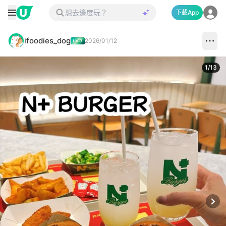
下載App
ifoodies_dog
2026/01/12
1
/
13
Next