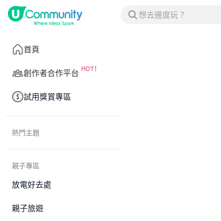
首頁
創作者合作平台
試用獎賞專區
熱門主題
親子專區
放電好去處
親子旅遊