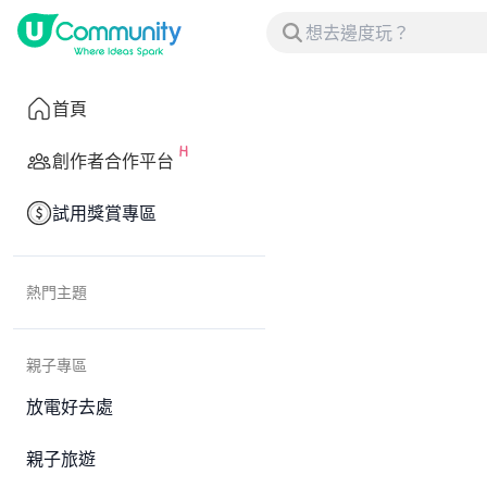
首頁
創作者合作平台
試用獎賞專區
熱門主題
親子專區
放電好去處
親子旅遊