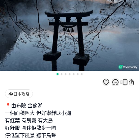
1
0
日本攻略
📍由布院 金麟湖
一個面積唔大 但好寧靜既小湖
有紅葉 有晨霧 有大鳥
好舒服 圍住佢散步一圈
停低望下風景 聽下鳥聲