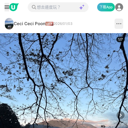
下載App
Ceci Ceci Poon
2026/01/03
1
/
7
Next