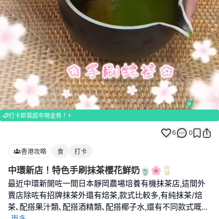
Loaded
:
Unmute
100.00%
打卡即賞超市現金券！
6
0
香港攻略
食
打卡
中環新店！特色手刷抹茶櫻花鮮奶🍵🌸🥛
最近中環新開咗一間日本靜岡農場培養有機抹茶店,這間外
賣店除咗有招牌抹茶外還有焙茶,款式比較多,有純抹茶/焙
茶､配搭果汁類､配搭酒精類､配搭椰子水,還有不同款式嘅
...
更多