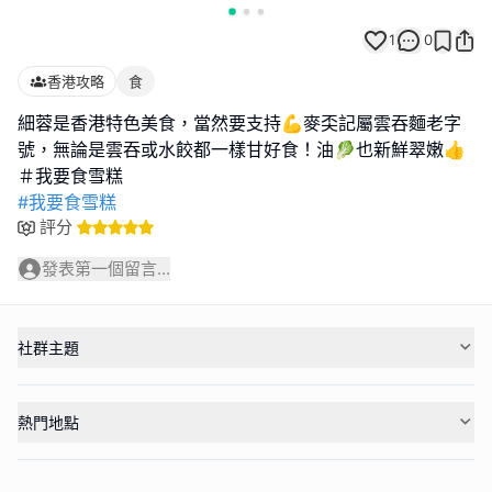
1
0
香港攻略
食
細蓉是香港特色美食，當然要支持💪麥奀記屬雲吞麵老字
號，無論是雲吞或水餃都一樣甘好食！油🥬也新鮮翠嫩👍
#我要食雪糕
評分
發表第一個留言...
社群主題
熱門地點