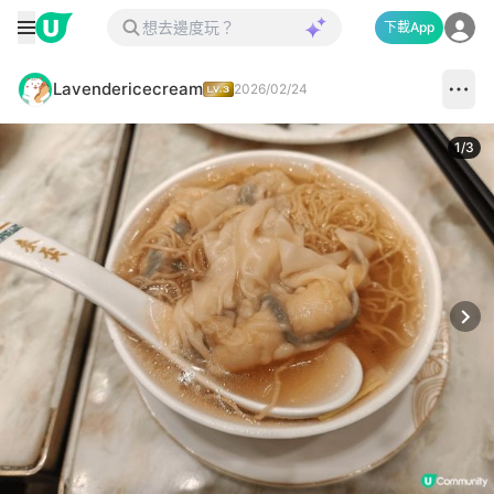
下載App
Lavendericecream
2026/02/24
1
/
3
Next