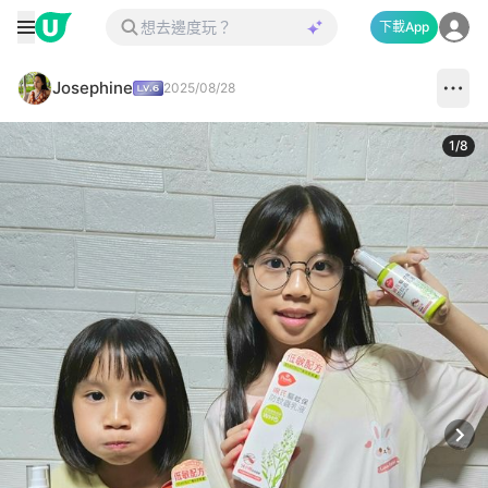
下載App
Josephine
2025/08/28
1
/
8
Next