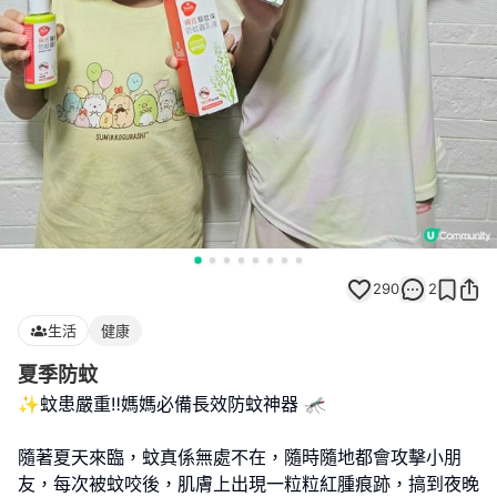
290
2
生活
健康
夏季防蚊
✨蚊患嚴重‼️媽媽必備長效防蚊神器 🦟
隨著夏天來臨，蚊真係無處不在，隨時隨地都會攻擊小朋
友，每次被蚊咬後，肌膚上出現一粒粒紅腫痕跡，搞到夜晚