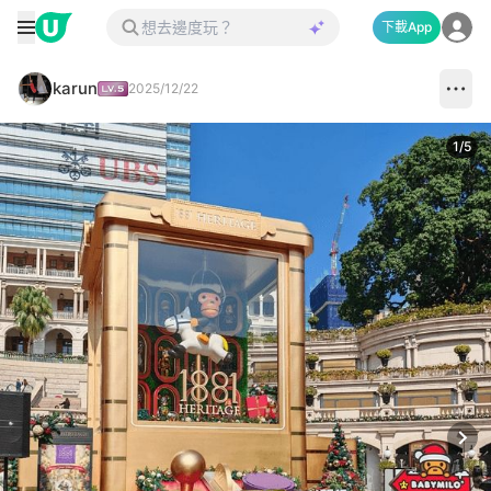
下載App
karun
2025/12/22
1
/
5
Next