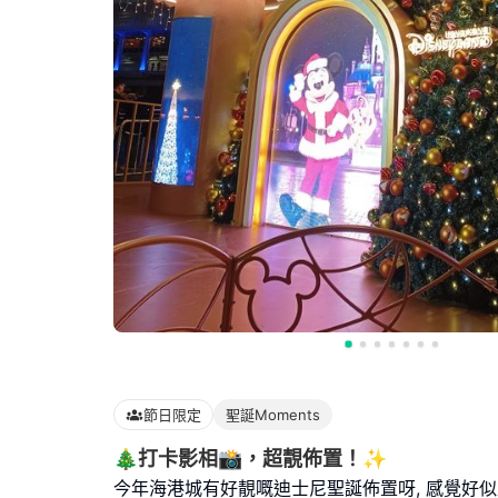
節日限定
聖誕Moments
🎄打卡影相📸，超靚佈置！✨
今年海港城有好靚嘅迪士尼聖誕佈置呀, 感覺好似