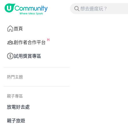
首頁
創作者合作平台
試用獎賞專區
熱門主題
親子專區
放電好去處
親子旅遊