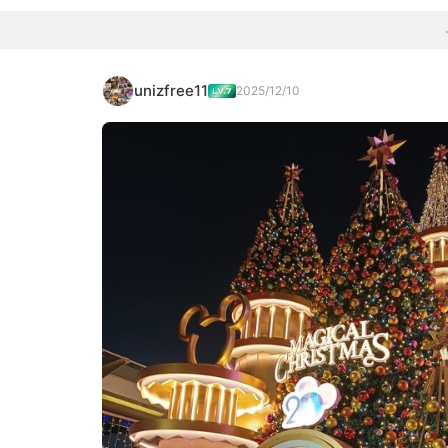
unizfree11
2025/12/10