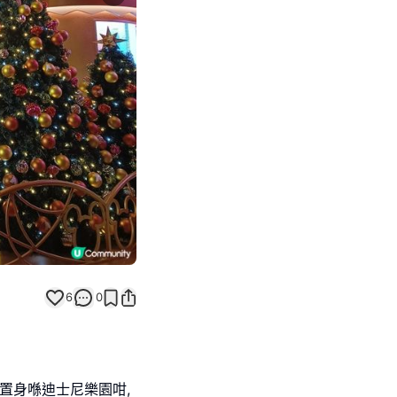
Next slide
6
0
置身喺迪士尼樂園咁,