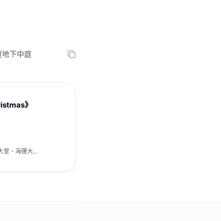
廈地下中庭
istmas》
大堂、海運大廈