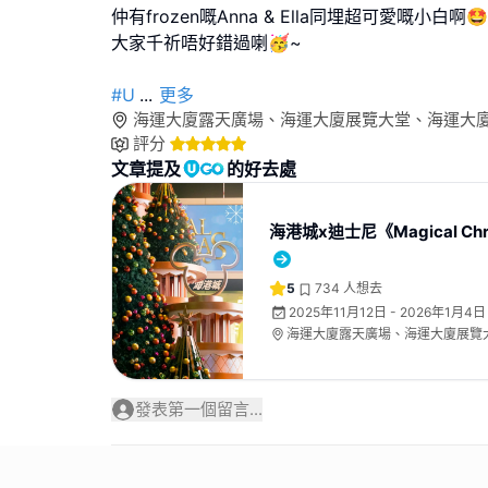
仲有frozen嘅Anna & Ella同埋超可愛嘅小白啊🤩
大家千祈唔好錯過喇🥳~
#U
...
更多
海運大廈露天廣場、海運大廈展覽大堂、海運大
評分
文章提及
的好去處
海港城x迪士尼《Magical Chr
5
734
人想去
2025年11月12日 - 2026年1月4日
海運大廈露天廣場、海運大廈展覽
地下中庭
發表第一個留言...