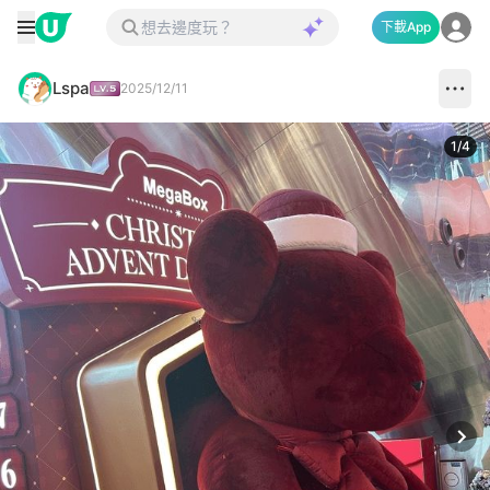
下載App
Lspa
2025/12/11
1
/
4
Next