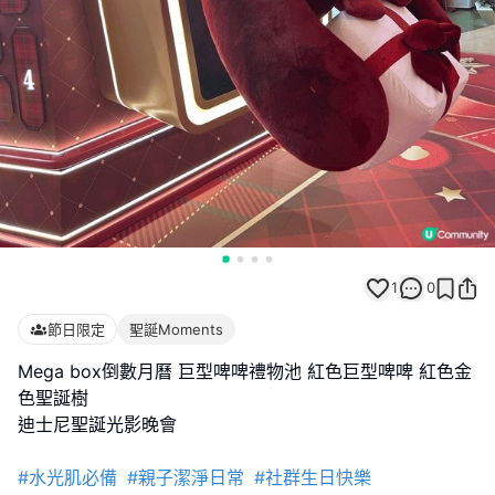
1
0
節日限定
聖誕Moments
Mega box倒數月曆 巨型啤啤禮物池 紅色巨型啤啤 紅色金
色聖誕樹
迪士尼聖誕光影晚會
#水光肌必備
#親子潔淨日常
#社群生日快樂