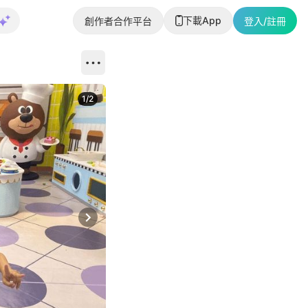
下載App
創作者合作平台
登入/註冊
1
/
2
即睇更多社
Next slide
返回帖文