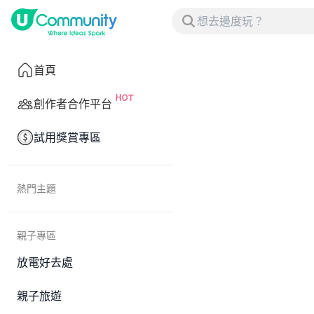
首頁
創作者合作平台
試用獎賞專區
熱門主題
親子專區
放電好去處
親子旅遊