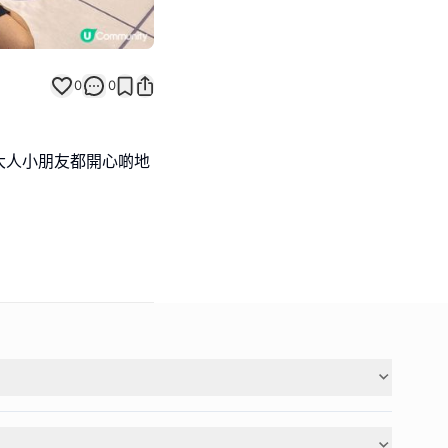
0
0
大人小朋友都開心啲地