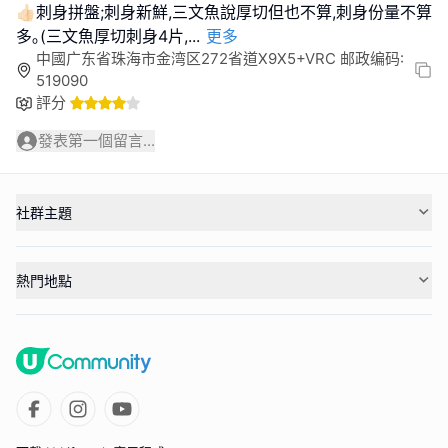
👍🏻刺身拼盤;刺身新鮮,三文魚說厚切但也不算,刺身份量不算
多｡(三文魚厚切刺身4片,
...
更多
中國广东省珠海市金湾区272省道X9X5+VRC 邮政编码:
519090
評分
發表第一個留言...
社群主題
熱門地點