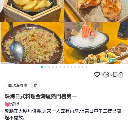
4
0
珠海攻略
食
珠海日式料理金灣區熱門榜第一
💓環境
餐廳在大廈角位裏,原來一入去有兩層,但當日中午二樓已關
燈不開放｡