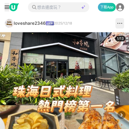
下載App
loveshare2346
2025/12/18
1
/
13
Next