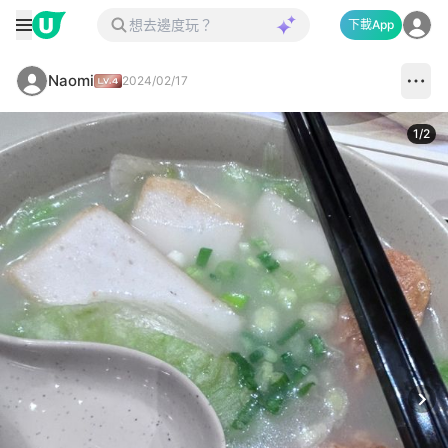
下載App
Naomi
2024/02/17
1
/
2
Next