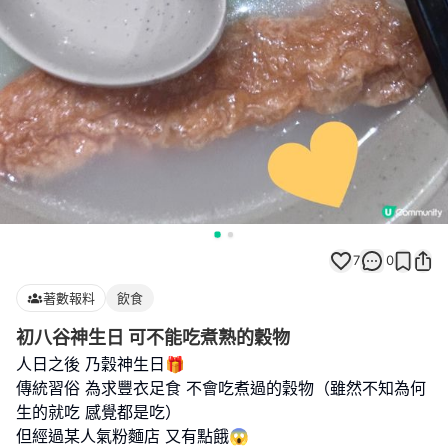
7
0
著數報料
飲食
初八谷神生日 可不能吃煮熟的穀物
人日之後 乃穀神生日🎁
傳統習俗 為求豐衣足食 不會吃煮過的穀物（雖然不知為何
生的就吃 感覺都是吃）
但經過某人氣粉麵店 又有點餓😱