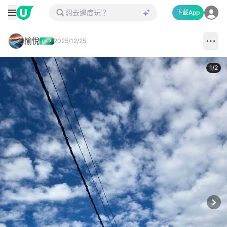
下載App
愉悅
2025/12/25
1
/
2
Next