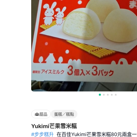
甜品
蛋糕／糕點
Yukimi芒果雪米糍
#步步糕升
在百佳Yukimi芒果雪米糍80元兩盒