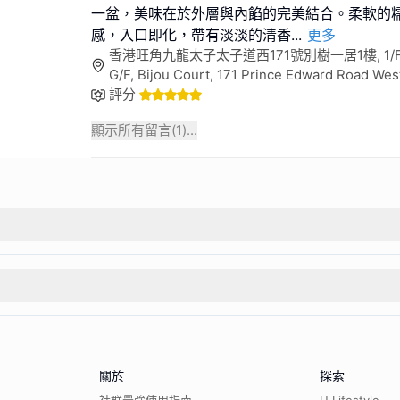
一盆，美味在於外層與內餡的完美結合。柔軟的
感，入口即化，帶有淡淡的清香
...
更多
香港旺角九龍太子太子道西171號別樹一居1樓, 1/F & 
G/F, Bijou Court, 171 Prince Edward Road West
評分
顯示所有留言(
1
)...
關於
探索
社群最強使用指南
U Lifestyle