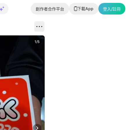
下載App
創作者合作平台
登入/註冊
1
/
5