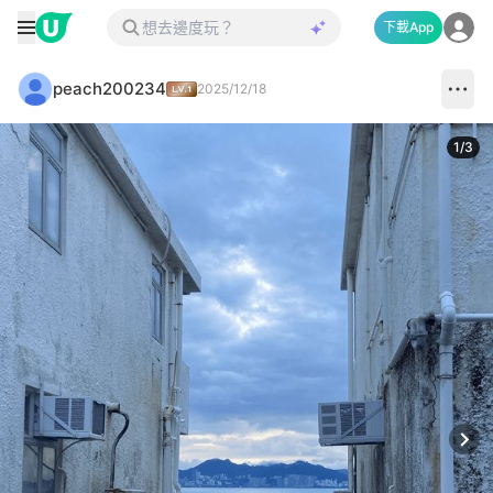
下載App
peach200234
2025/12/18
1
/
3
Next