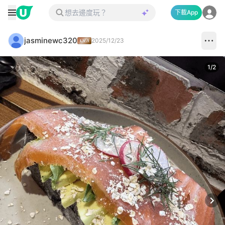
下載App
jasminewc320
2025/12/23
1
/
2
Next