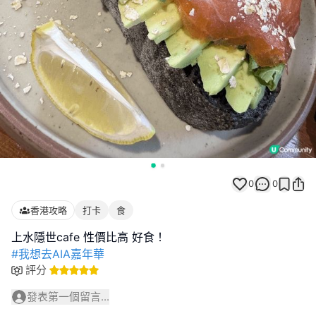
0
0
香港攻略
打卡
食
#我想去AIA嘉年華
評分
發表第一個留言...