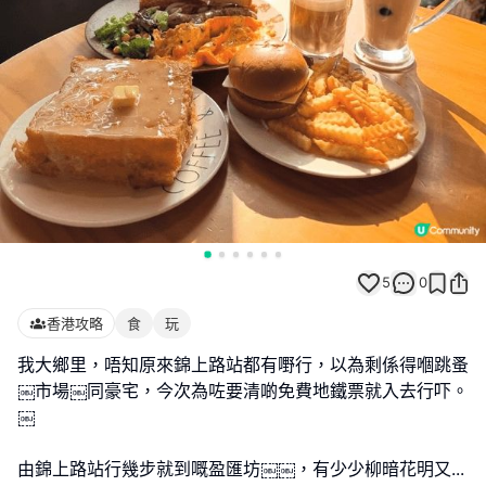
5
0
香港攻略
食
玩
我大鄉里，唔知原來錦上路站都有嘢行，以為剩係得嗰跳蚤
￼市場￼同豪宅，今次為咗要清啲免費地鐵票就入去行吓。
￼
由錦上路站行幾步就到嘅盈匯坊￼￼，有少少柳暗花明又
...