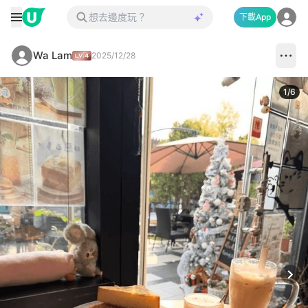
下載App
Wa Lam
2025/12/28
1
/
6
Next