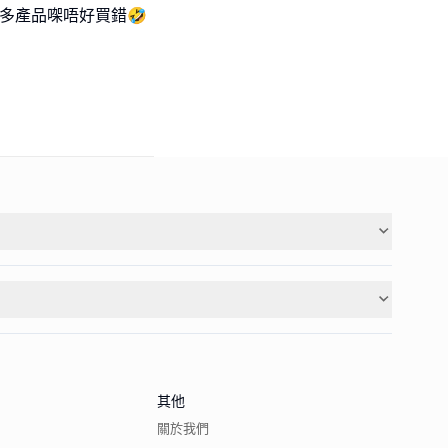
多產品㗎唔好買錯🤣
其他
關於我們