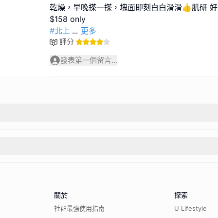
乾燥，早晚搽一搽，塊面即刻白白滑滑👍肌研 好
#北上
...
更多
評分
發表第一個留言...
關於
探索
社群最強使用指南
U Lifestyle