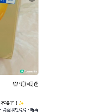
Next slide
6
0
滑到不得了！✨
♦️，塊面即刻滑滑，唔再