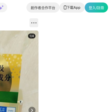
下載App
創作者合作平台
登入/註冊
1
/
4