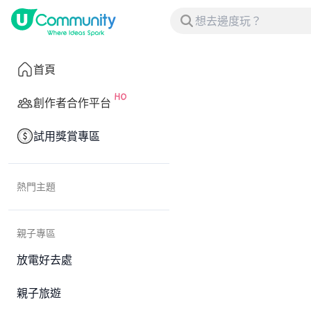
首頁
創作者合作平台
試用獎賞專區
熱門主題
親子專區
放電好去處
親子旅遊