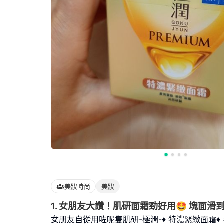
美妝時尚
美妝
1. 女朋友大讚！肌研面霜勁好用🤩 塊面
女朋友自從用咗呢隻肌研-極潤-♦️ 特濃緊緻面霜