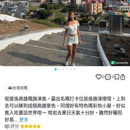
0
0
台灣攻略
呢度係高雄嘅旗津島，最出名嘅打卡位就係旗津燈塔，上到
去可以睇到成個高雄景色，同埋好有特色嘅彩色小屋，好似
進入咗童話世界咁～ 咁岩去果日天氣十分好，雖然好曬但
好易
...
更多
評分