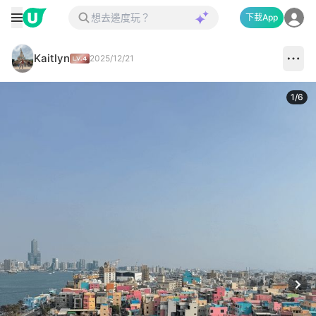
下載App
Kaitlyn
2025/12/21
1
/
6
Next