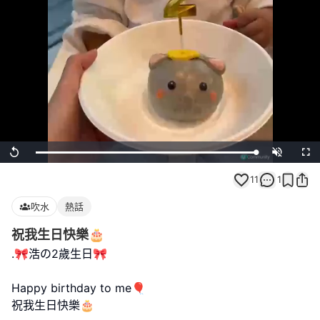
Loaded
:
Replay
Unmute
Full
100.00%
11
1
吹水
熱話
祝我生日快樂🎂
.🎀浩の2歲生日🎀
Happy birthday to me🎈
祝我生日快樂🎂