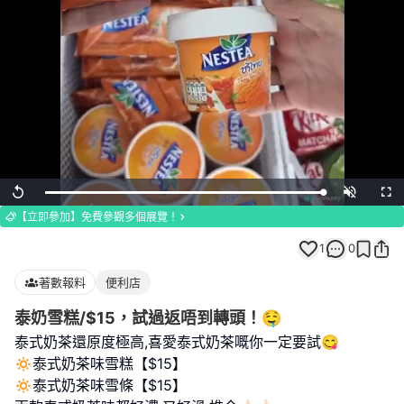
Loaded
:
Replay
Unmute
Full
100.00%
【立即參加】免費參觀多個展覽！
1
0
著數報料
便利店
泰奶雪糕/$15，試過返唔到轉頭！🤤
泰式奶茶還原度極高,喜愛泰式奶茶嘅你一定要試😋
🔅泰式奶茶味雪糕【$15】
🔅泰式奶茶味雪條【$15】