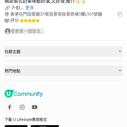
兩款泰式奶茶味都好濃,又好滑,推介👍🏻👍🏻
🔗 7-El
...
更多
香港屯門田景路31號良景邨良景商場1樓L101號舖
評分
發表第一個留言...
社群主題
熱門地點
下載 U Lifestyle應用程式