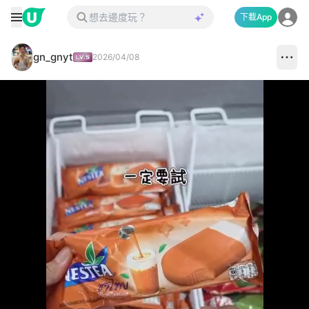
下載App
gn_gnyt
2026/04/08