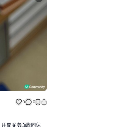
Next slide
0
0
，用開呢啲面膜同保