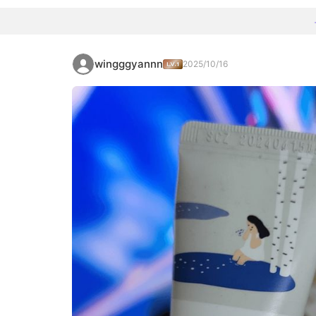
wingggyannn
2025/10/16