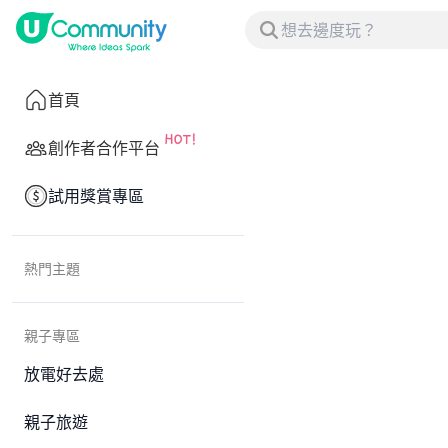
首頁
創作者合作平台
試用獎賞專區
熱門主題
親子專區
放電好去處
親子旅遊