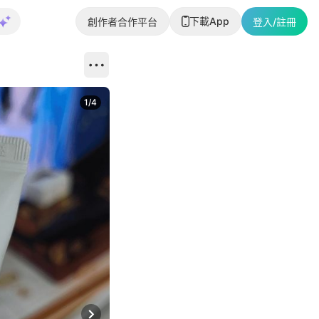
下載App
創作者合作平台
登入/註冊
1
/
4