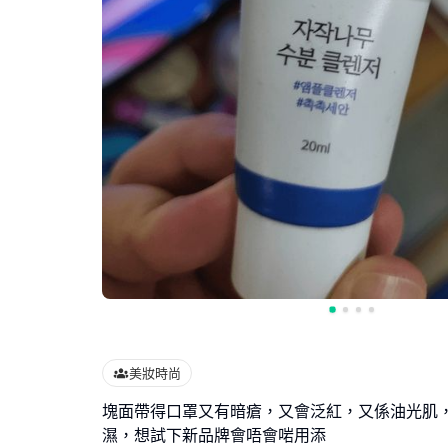
美妝時尚
塊面帶得口罩又有暗瘡，又會泛紅，又係油光肌