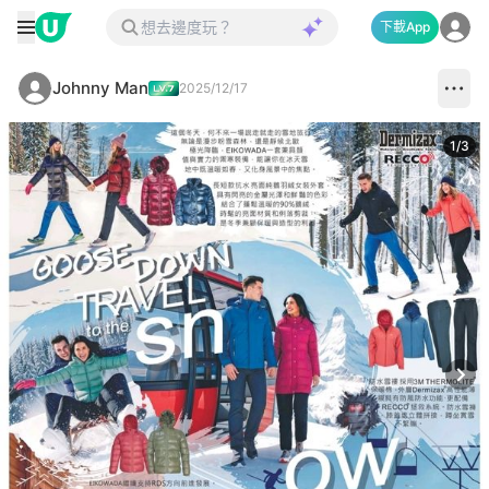
下載App
Johnny Man
2025/12/17
1
/
3
Next