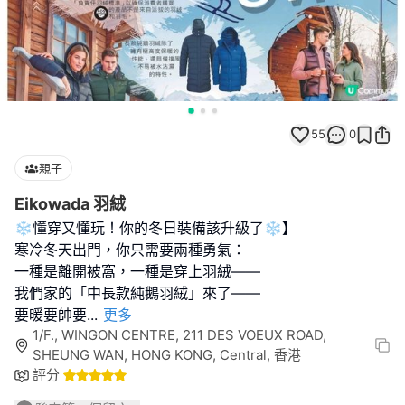
55
0
親子
Eikowada 羽絨
❄️懂穿又懂玩！你的冬日裝備該升級了❄️】
寒冷冬天出門，你只需要兩種勇氣：
一種是離開被窩，一種是穿上羽絨——
我們家的「中長款純鵝羽絨」來了——
要暖要帥要
...
更多
1/F., WINGON CENTRE, 211 DES VOEUX ROAD,
SHEUNG WAN, HONG KONG, Central, 香港
評分