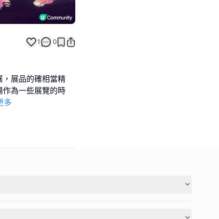
1
0
展，展品的確相當精
場作為一些展覽的時
更多