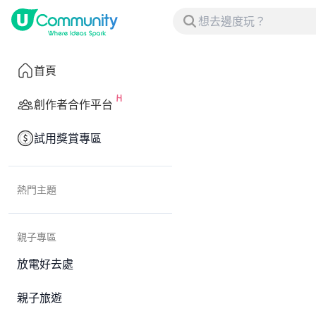
首頁
創作者合作平台
試用獎賞專區
熱門主題
親子專區
放電好去處
親子旅遊