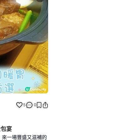
Next slide
5
0
全包宴
，來一場豐盛又滋補的