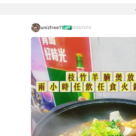
unizfree11
2025/12/14