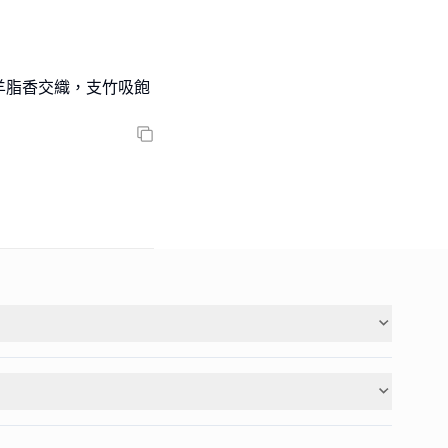
羊脂香交織，支竹吸飽