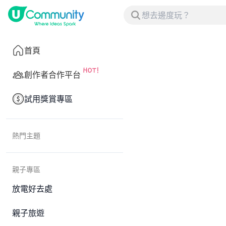
首頁
創作者合作平台
試用獎賞專區
熱門主題
親子專區
放電好去處
親子旅遊