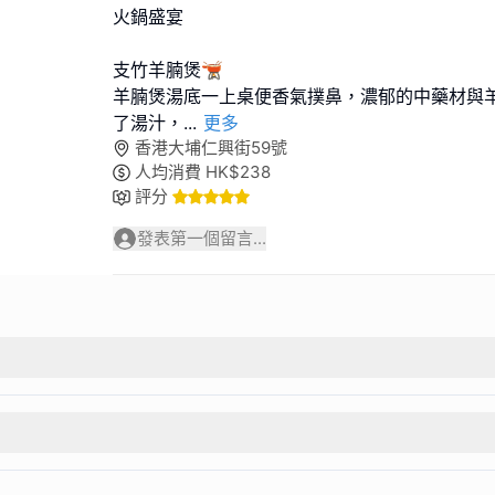
火鍋盛宴
支竹羊腩煲🫕
羊腩煲湯底一上桌便香氣撲鼻，濃郁的中藥材與
了湯汁，
...
更多
香港大埔仁興街59號
人均消費
HK$
238
評分
發表第一個留言...