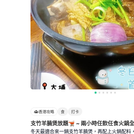
香港攻略
食
打卡
支竹羊腩煲放題🫕 ~ 兩小時任飲任食火鍋
冬天最適合來一鍋支竹羊腩煲，再配上火鍋配料