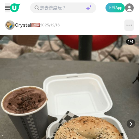
下載App
Crystal
2025/12/16
1
/
4
Next