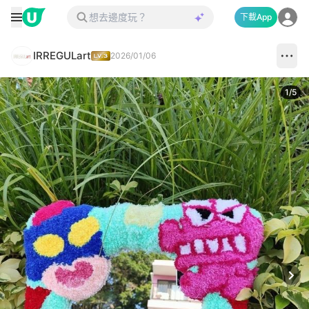
下載App
IRREGULart
2026/01/06
1
/
5
Next