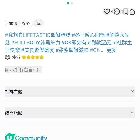
4
1
澳門攻略
玩
#我想食LIFETASTIC聖誕蛋糕
#冬日暖心回憶
#解鎖水光
髮
#FULLBODY純黑魅力
#OK即刻有
#倒數聖誕
#社群生
日快樂
#美食遊樂盛宴
#甜蜜聖誕滋味
#Ch
...
更多
評分
顯示所有留言(
1
)...
社群主題
熱門地點