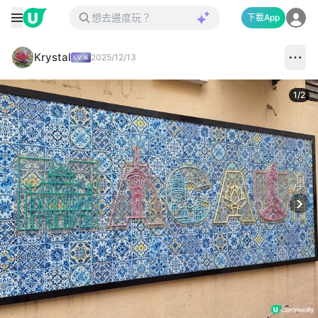
下載App
Krystal
2025/12/13
1
/
2
Next