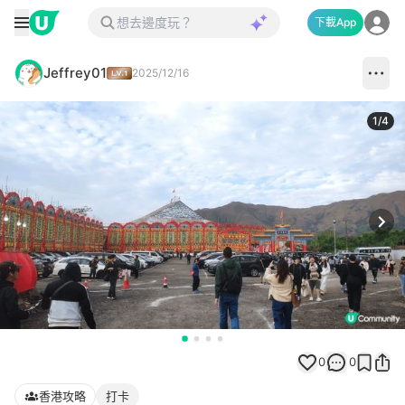
下載App
Jeffrey01
2025/12/16
1
/
4
Next
0
0
香港攻略
打卡