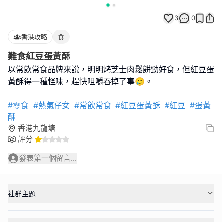
3
0
香港攻略
食
難食紅豆蛋黃酥
以常飲常食品牌來說，明明烤芝士肉鬆餅勁好食，但紅豆蛋
黃酥得一種怪味，趕快咀嚼吞掉了事🥲。
#零食
#熱氣仔女
#常飲常食
#紅豆蛋黃酥
#紅豆
#蛋黃
酥
香港九龍塘
評分
發表第一個留言...
社群主題