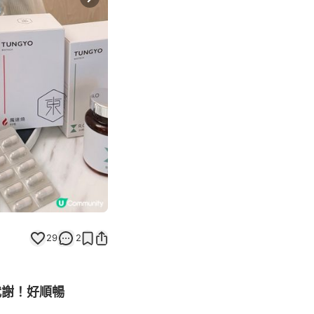
Next slide
29
2
代謝！好順暢