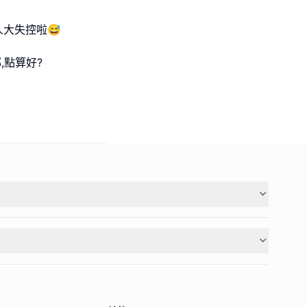
大失控啦😅
,點算好?