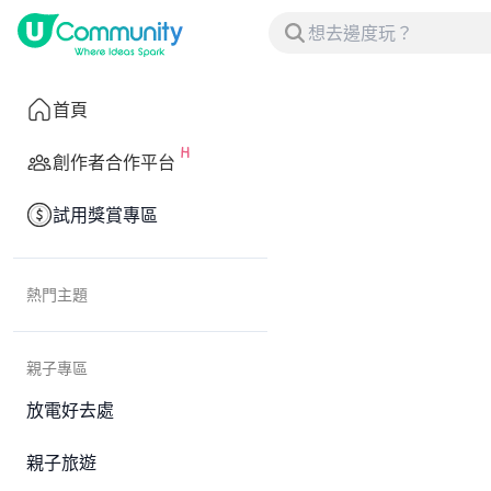
首頁
創作者合作平台
試用獎賞專區
熱門主題
親子專區
放電好去處
親子旅遊