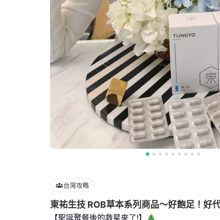
台灣攻略
東祐生技 ROB草本系列商品～好飽足！好
【聖誕聚餐後的救星來了!】🎄