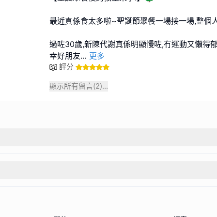
最近真係食太多啦~聖誕節聚餐一場接一場,整個人
過咗30歲,新陳代謝真係明顯慢咗,冇運動又懶得郁
幸好朋友
...
更多
評分
顯示所有留言(
2
)...