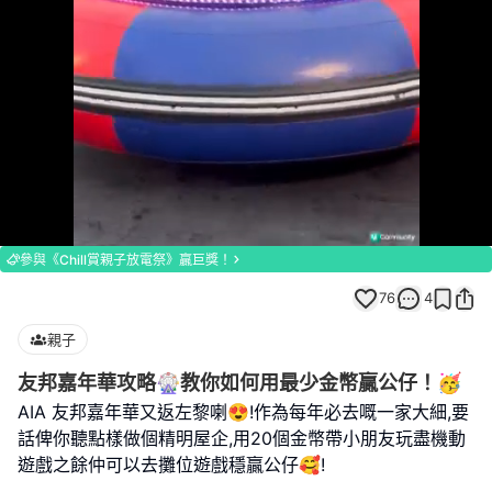
Loaded
:
Unmute
100.00%
參與《Chill賞親子放電祭》贏巨獎！
76
4
親子
友邦嘉年華攻略🎡教你如何用最少金幣贏公仔！🥳
AIA 友邦嘉年華又返左黎喇😍!作為每年必去嘅一家大細,要
話俾你聽點樣做個精明屋企,用20個金幣帶小朋友玩盡機動
遊戲之餘仲可以去攤位遊戲穩贏公仔🥰!