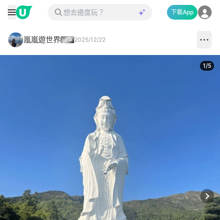
下載App
嵐嵐遊世界
2025/12/22
1
/
5
Next