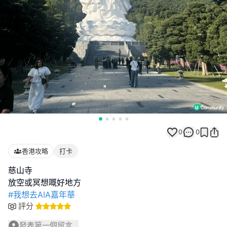
0
0
香港攻略
打卡
慈山寺
#我想去AIA嘉年華
評分
發表第一個留言...