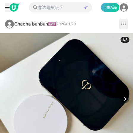
下載App
Chacha bunbun
2026/01/20
1
/
3
Next