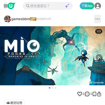
下載App
gamesbbin
2026/01/21
1
/
3
Next
2
0
潮流玩物