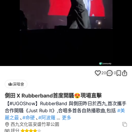
Loaded
:
Unmute
66.67%
20
0
演唱會
側田 X Rubberband首度開騷😍現場直擊
【#UGOShow】RubberBand 與側田昨日於西九,首次攜手
合作開騷《Just Rub It》,合唱多首各自熱播歌曲,包括
#美
麗之最
､
#命硬
､
#阿波羅
...
更多
西九文化區安盛竹翠公園
評分