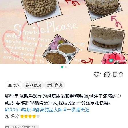
11
1
食譜
甜品食譜
烘焙食譜
那些年,我親手製作的烘焙甜品和翻糖裝飾,傾注了滿滿的心
意｡只要能將祝福帶給別人,我就感到十分滿足和快樂｡
#100fun暢玩
#變身甜品大師
#一袋走天涯
評分
顯示所有留言(
1
)...