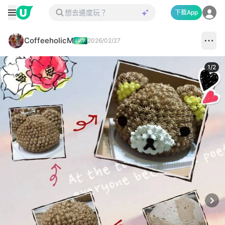
下載App
CoffeeholicM
2026/02/27
1
/
2
Next