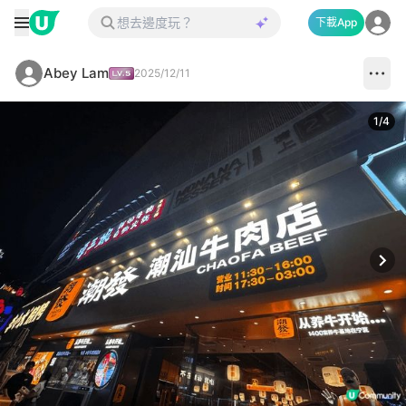
下載App
Abey Lam
2025/12/11
1
/
4
Next