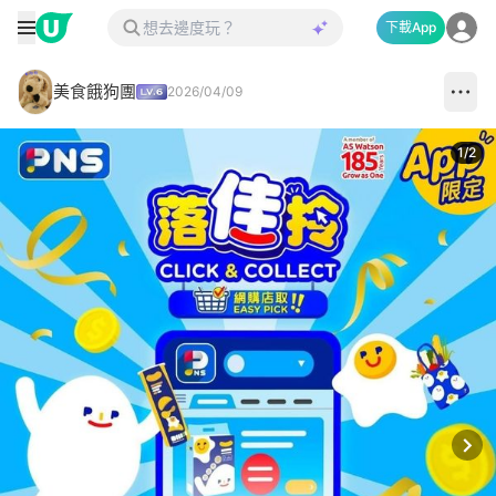
下載App
美食餓狗團
2026/04/09
1
/
2
Next