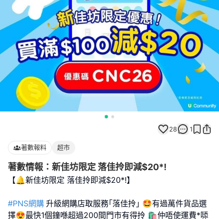
28
1
著數報料
超市
著數情報：新佳坊限定 落佳拎即減$20*!
【🔔新佳坊限定 落佳拎即減$20*!】
#PNS網購
升級網購店取服務｢落佳拎｣ 🤩有過萬件貨品選
擇😍最快1個鐘喺超過200間門市有得拎 🛍️仲唔使運費*𠻹