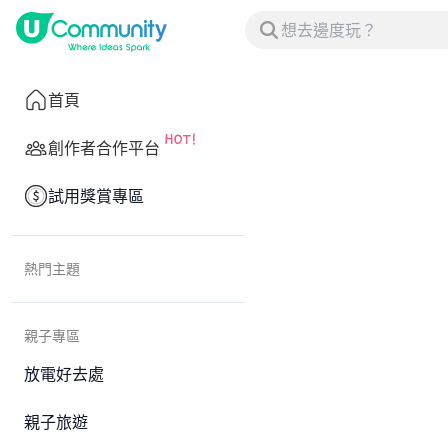
首頁
創作者合作平台
試用獎賞專區
熱門主題
親子專區
放電好去處
親子旅遊