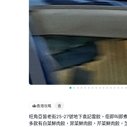
香港攻略
食
旺角亞皆老街25-27號地下袁記雲餃，佢即叫即
多款有白菜鮮肉餃，菲菜鮮肉餃，芹菜鮮肉餃，