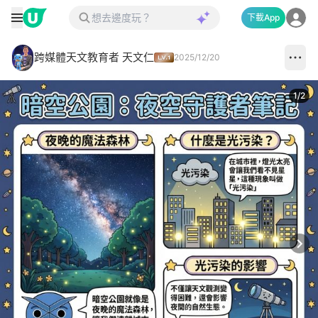
下載App
跨媒體天文教育者 天文仁
2025/12/20
1
/
2
Next