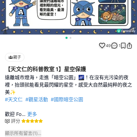
49
1
親子
【天文仁的科普教室 1】星空保護
遠離城市燈海，走進「暗空公園」🌌！在沒有光污染的夜
裡，抬頭就能看見最閃耀的星空，感受大自然最純粹的夜之
#天文仁
#觀星活動
#國際暗空公園
歡迎 Fo
...
更多
評分
顯示所有留言(
1
)...