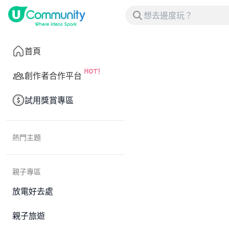
首頁
創作者合作平台
試用獎賞專區
熱門主題
親子專區
放電好去處
親子旅遊