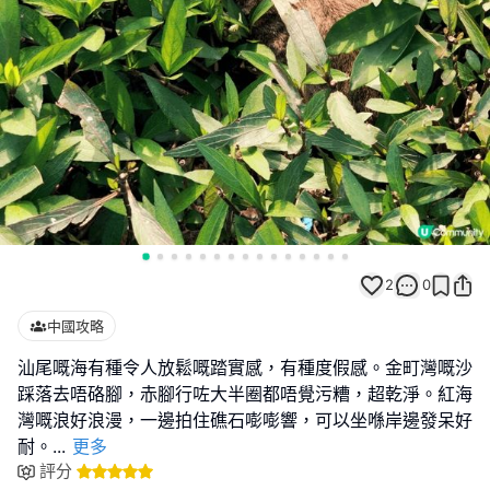
2
0
中國攻略
汕尾嘅海有種令人放鬆嘅踏實感，有種度假感。金町灣嘅沙
踩落去唔硌腳，赤腳行咗大半圈都唔覺污糟，超乾淨。紅海
灣嘅浪好浪漫，一邊拍住礁石嘭嘭響，可以坐喺岸邊發呆好
耐。
...
更多
評分