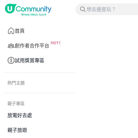
首頁
創作者合作平台
試用獎賞專區
熱門主題
親子專區
放電好去處
親子旅遊