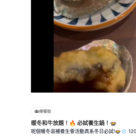
Loaded
:
100.00%
擦餐勁
暖冬和牛放題！🔥 必試養生鍋！🍲
呢個暖冬滋補養生薈活動真系冬日必試!🍲❄️ 12