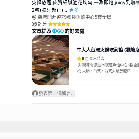
火鍋放題,肉質細膩油花均勻,一涮即熔,juicy到爆
2粒(彈牙超正)
...
更多
觀塘開源道79號鱷魚恤中心5樓全層
評分
文章提及
的好去處
牛大人台灣火鍋吃到飽 (觀塘店
5
3
人想去
觀塘開源道79號鱷魚恤中心5樓全
火鍋、台式、台式火鍋放題店
發表第一個留言...