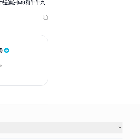
!仲送澳洲M9和牛牛丸
)
層