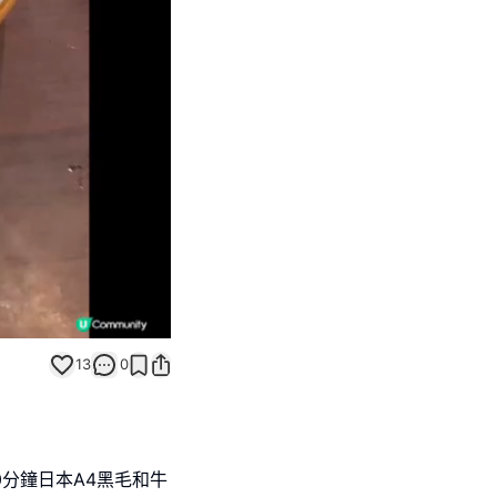
Unmute
13
0
0分鐘日本A4黑毛和牛